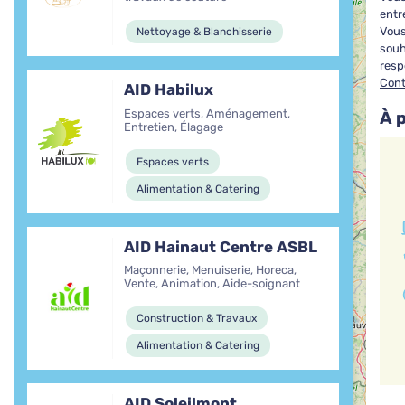
entr
Vous
Nettoyage & Blanchisserie
souh
resp
Con
AID Habilux
Espaces verts, Aménagement,
À 
Entretien, Élagage
Espaces verts
Alimentation & Catering
AID Hainaut Centre ASBL
Maçonnerie, Menuiserie, Horeca,
Vente, Animation, Aide-soignant
Construction & Travaux
Alimentation & Catering
+
AID Soleilmont