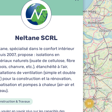
Neltane SCRL
tane, spécialisé dans le confort intérieur
uis 2007, propose : isolations en
ériaux naturels (ouate de cellulose, fibre
ois, chanvre, etc.), étanchéité à l’air,
tallations de ventilation (simple et double
x) pour la construction et la rénovation,
matisation et pompes à chaleur (air-air et
eau).
nstruction & Travaux
59
 voulez en savoir plus sur les capacités des
5