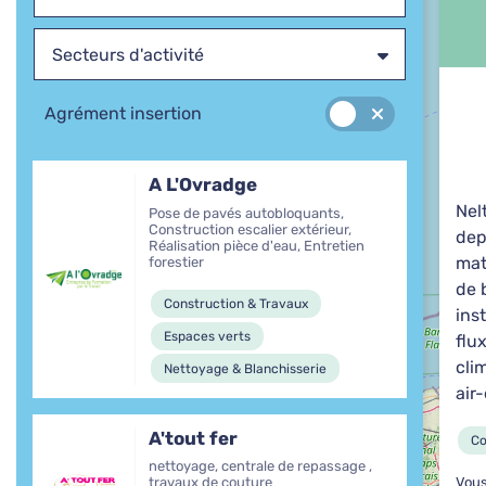
Secteurs d'activité
Agrément insertion
A L'Ovradge
Nel
Pose de pavés autobloquants,
Construction escalier extérieur,
dep
Réalisation pièce d'eau, Entretien
mat
forestier
de b
Construction & Travaux
ins
Espaces verts
flu
cli
Nettoyage & Blanchisserie
air-
A'tout fer
Co
nettoyage, centrale de repassage ,
Vous
travaux de couture