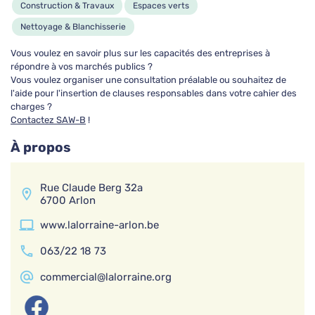
Construction & Travaux
Espaces verts
A'tout fer
Nettoyage & Blanchisserie
nettoyage, centrale de repassage , travaux de
couture
Vous voulez en savoir plus sur les capacités des entreprises à
répondre à vos marchés publics ?
Nettoyage & Blanchisserie
Vous voulez organiser une consultation préalable ou souhaitez de
l'aide pour l'insertion de clauses responsables dans votre cahier des
charges ?
AID Habilux
Contactez SAW-B
!
Espaces verts, Aménagement, Entretien, Élagage
À propos
Espaces verts
Alimentation & Catering
Rue Claude Berg 32a
6700 Arlon
AID Hainaut Centre ASBL
www.lalorraine-arlon.be
Maçonnerie, Menuiserie, Horeca, Vente,
Animation, Aide-soignant
063/22 18 73
Construction & Travaux
commercial@lalorraine.org
Alimentation & Catering