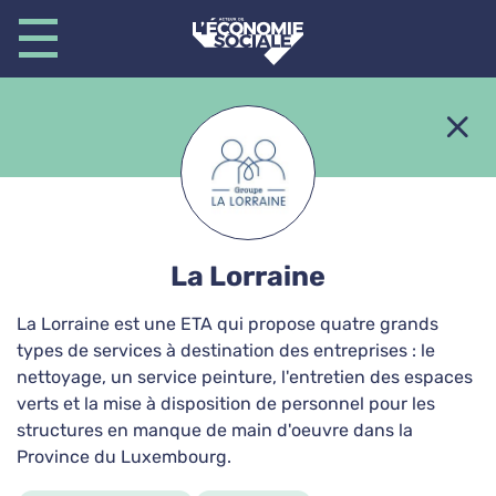
Secteurs d'activité
Agrément insertion
La Lorraine
A L'Ovradge
La Lorraine est une ETA qui propose quatre grands
Pose de pavés autobloquants, Construction
types de services à destination des entreprises : le
escalier extérieur, Réalisation pièce d'eau,
nettoyage, un service peinture, l'entretien des espaces
Entretien forestier
verts et la mise à disposition de personnel pour les
Construction & Travaux
Espaces verts
structures en manque de main d'oeuvre dans la
Province du Luxembourg.
Nettoyage & Blanchisserie