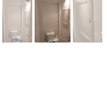
APAJ Asbl
Peinture en bâtiment, Plafonnage, Cloisons en
bois/plâtre
Construction & Travaux
APAM
Entretien d'espaces verts, Conditionnement,
Mailing
Construction & Travaux
Espaces verts
Conditionnement & Mailing
Récup’
APRE Services
Travaux de manutention, Emballage sur mesure,
Cuisine, Nettoyage, Jardinage, Travail manuel
Nettoyage & Blanchisserie
Conditionnement & Mailing