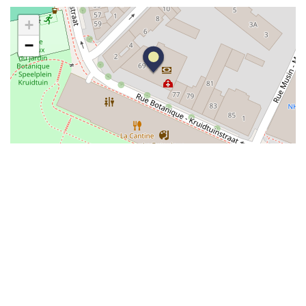
AID Soleilmont
+
Travaux de jardin, Techniques de désherbage et
−
d’engazonnement
Espaces verts
AID Val de Senne
Menuiserie, Rénovation du bâtiment, Techniques
de rénovation écologiques
Construction & Travaux
Récup’
APAC
Façonnage du papier, Conditionnement, Couture
textile
Conditionnement & Mailing