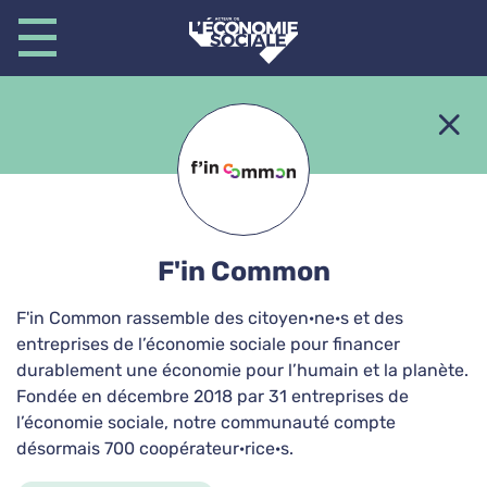
Secteurs d'activité
Agrément insertion
F'in Common
A L'Ovradge
F'in Common rassemble des citoyen·ne·s et des
Pose de pavés autobloquants, Construction
entreprises de l’économie sociale pour financer
escalier extérieur, Réalisation pièce d'eau,
durablement une économie pour l’humain et la planète.
Entretien forestier
Fondée en décembre 2018 par 31 entreprises de
Construction & Travaux
Espaces verts
l’économie sociale, notre communauté compte
désormais 700 coopérateur·rice·s.
Nettoyage & Blanchisserie