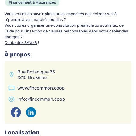
Financement & Assurances
A'tout fer
Vous voulez en savoir plus sur les capacités des entreprises à
nettoyage, centrale de repassage , travaux de
répondre à vos marchés publics ?
couture
Vous voulez organiser une consultation préalable ou souhaitez de
l'aide pour l'insertion de clauses responsables dans votre cahier des
Nettoyage & Blanchisserie
charges ?
Contactez SAW-B
!
AID Habilux
À propos
Espaces verts, Aménagement, Entretien, Élagage
Rue Botanique 75
Espaces verts
Alimentation & Catering
1210 Bruxelles
www.fincommon.coop
AID Hainaut Centre ASBL
info@fincommon.coop
Maçonnerie, Menuiserie, Horeca, Vente,
Animation, Aide-soignant
Construction & Travaux
Alimentation & Catering
Localisation