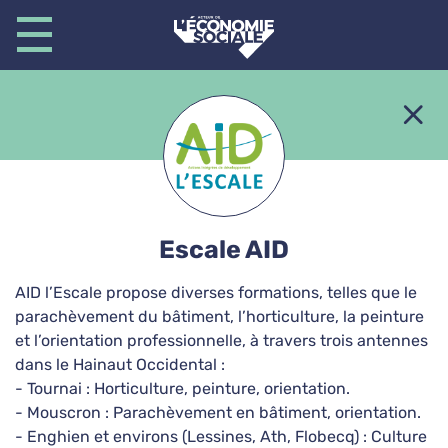
Secteurs d'activité
Agrément insertion
Escale AID
A L'Ovradge
AID l’Escale propose diverses formations, telles que le
Pose de pavés autobloquants, Construction
parachèvement du bâtiment, l’horticulture, la peinture
escalier extérieur, Réalisation pièce d'eau,
et l’orientation professionnelle, à travers trois antennes
Entretien forestier
dans le Hainaut Occidental :
Construction & Travaux
Espaces verts
- Tournai : Horticulture, peinture, orientation.
- Mouscron : Parachèvement en bâtiment, orientation.
Nettoyage & Blanchisserie
- Enghien et environs (Lessines, Ath, Flobecq) : Culture