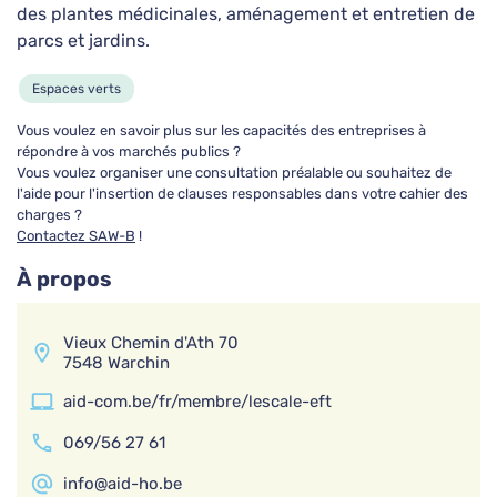
des plantes médicinales, aménagement et entretien de
A'tout fer
parcs et jardins.
nettoyage, centrale de repassage , travaux de
couture
Espaces verts
Nettoyage & Blanchisserie
Vous voulez en savoir plus sur les capacités des entreprises à
répondre à vos marchés publics ?
Vous voulez organiser une consultation préalable ou souhaitez de
AID Habilux
l'aide pour l'insertion de clauses responsables dans votre cahier des
charges ?
Espaces verts, Aménagement, Entretien, Élagage
Contactez SAW-B
!
Espaces verts
Alimentation & Catering
À propos
AID Hainaut Centre ASBL
Vieux Chemin d'Ath 70
7548 Warchin
Maçonnerie, Menuiserie, Horeca, Vente,
Animation, Aide-soignant
aid-com.be/fr/membre/lescale-eft
Construction & Travaux
069/56 27 61
Alimentation & Catering
info@aid-ho.be