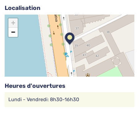
Localisation
AID Soleilmont
Travaux de jardin, Techniques de désherbage et
d’engazonnement
+
−
Espaces verts
AID Val de Senne
Menuiserie, Rénovation du bâtiment, Techniques
de rénovation écologiques
Construction & Travaux
Récup’
Heures d'ouvertures
APAC
Lundi - Vendredi: 8h30-16h30
Façonnage du papier, Conditionnement, Couture
textile
Conditionnement & Mailing