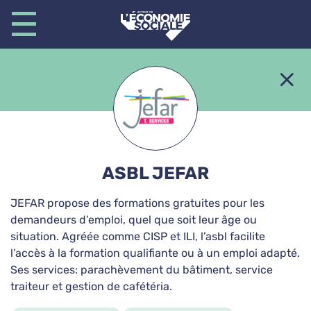
Secteurs d'activité
Agrément insertion
ASBL JEFAR
A L'Ovradge
JEFAR propose des formations gratuites pour les
Pose de pavés autobloquants, Construction
demandeurs d’emploi, quel que soit leur âge ou
escalier extérieur, Réalisation pièce d'eau,
situation. Agréée comme CISP et ILI, l’asbl facilite
Entretien forestier
l’accès à la formation qualifiante ou à un emploi adapté.
Construction & Travaux
Espaces verts
Ses services: parachèvement du bâtiment, service
traiteur et gestion de cafétéria.
Nettoyage & Blanchisserie