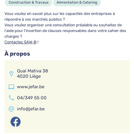
Construction & Travaux
Alimentation & Catering
A'tout fer
Vous voulez en savoir plus sur les capacités des entreprises à
nettoyage, centrale de repassage , travaux de
répondre à vos marchés publics ?
couture
Vous voulez organiser une consultation préalable ou souhaitez de
l'aide pour l'insertion de clauses responsables dans votre cahier des
Nettoyage & Blanchisserie
charges ?
Contactez SAW-B
!
AID Habilux
À propos
Espaces verts, Aménagement, Entretien, Élagage
Quai Mativa 38
Espaces verts
Alimentation & Catering
4020 Liège
www.jefar.be
AID Hainaut Centre ASBL
04/349 55 00
Maçonnerie, Menuiserie, Horeca, Vente,
Animation, Aide-soignant
info@jefar.be
Construction & Travaux
Alimentation & Catering